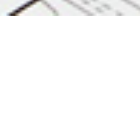
Arborescence du projet
esq-3-scenario-n°3.pdf
esq-4-scenario-n°4.pdf
esq-5-scenario-n°5.pdf
esq-1-scenario-n°1.pdf
esq-2-scenario-n°2.pdf
synthese-des-reseaux.zip
th-mazamet-faisa-cb-notice-19-04-2022.pdf
synthese-des-reseaux.zip